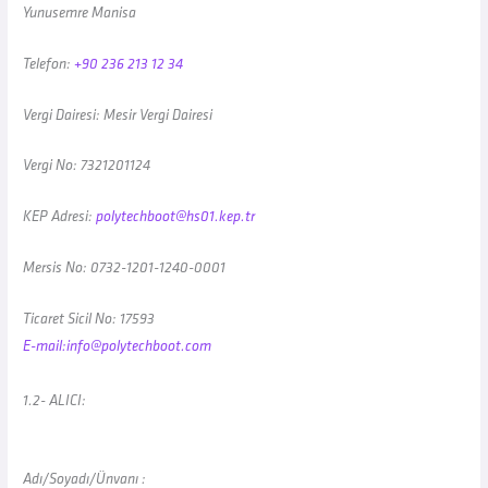
Yunusemre Manisa
Telefon:
+90 236 213 12 34
Vergi Dairesi: Mesir Vergi Dairesi
Vergi No: 7321201124
KEP Adresi:
polytechboot@hs01.kep.tr
Mersis No: 0732-1201-1240-0001
Ticaret Sicil No: 17593
E-mail:
info@polytechboot.com
1.2- ALICI:
Adı/Soyadı/Ünvanı :