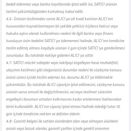
bedeli ödenmez veya banka kayıtlarında iptal edilir ise, SATICI ürünün
teslimi yükümlülüğünden kurtulmuş kabul edilir.
4.6- Ürünün tesliminden sonra ALICI’ya ait kredi kartının ALICI’nın
kusurundan kaynaklanmayan bir şekilde yetkisiz kişilerce haksız veya
hukuka aykırı olarak kullanılması nedeni ile ilgili banka veya finans
kuruluşun ürün bedelini SATICI’ya ödememesi halinde, ALICI’nın kendisine
teslim edilmiş olması kaydıyla ürünün 3 gün içinde SATICI’ya gönderilmesi
zorunludur. Bu takdirde nakliye giderleri ALICI’ya aittir.
4.7- SATICI mücbir sebepler veya nakliyeyi engelleyen hava muhalefeti,
ulaşımın kesilmesi gibi olağanüstü durumlar nedeni ile sözleşme konusu
ürünü süresi içinde teslim edemez ise, durumu ALICI’ya bildirmekle
yükümlüdür. Bu takdirde ALICI siparişin iptal edilmesini, sözleşme konusu
ürünün varsa emsali ile değiştirilmesini, ve/veya teslimat süresinin
engelleyici durumun ortadan kalkmasına kadar ertelenmesi haklarından
birini kullanabilir. ALICI’nın siparişi iptal etmesi halinde ödediği tutar 10
gün içinde kendisine nakten ve defaten ödenir.
4.8- Garanti belgesi ile satılan ürünlerden olan veya olmayan ürünlerin
arızalı veya bozuk olanlar, garanti şartları içinde gerekli onarımın