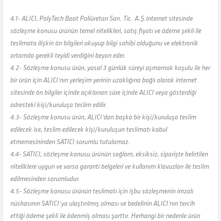
4.1- ALICI, PolyTech Boot Poliüretan San. Tic. A.Ş.internet sitesinde
sözleşme konusu ürünün temel nitelikleri, satış fiyatı ve ödeme şekli ile
teslimata ilişkin ön bilgileri okuyup bilgi sahibi olduğunu ve elektronik
ortamda gerekli teyidi verdiğini beyan eder.
4.2- Sözleşme konusu ürün, yasal 3 günlük süreyi aşmamak koşulu ile her
bir ürün için ALICI’nın yerleşim yerinin uzaklığına bağlı olarak internet
sitesinde ön bilgiler içinde açıklanan süre içinde ALICI veya gösterdiği
adresteki kişi/kuruluşa teslim edilir.
4.3- Sözleşme konusu ürün, ALICI’dan başka bir kişi/kuruluşa teslim
edilecek ise, teslim edilecek kişi/kuruluşun teslimatı kabul
etmemesininden SATICI sorumlu tutulamaz.
4.4- SATICI, sözleşme konusu ürünün sağlam, eksiksiz, siparişte belirtilen
niteliklere uygun ve varsa garanti belgeleri ve kullanım klavuzları ile teslim
edilmesinden sorumludur.
4.5- Sözleşme konusu ürünün teslimatı için işbu sözleşmenin imzalı
nüshasının SATICI’ya ulaştırılmış olması ve bedelinin ALICI’nın tercih
ettiği ödeme şekli ile ödenmiş olması şarttır. Herhangi bir nedenle ürün