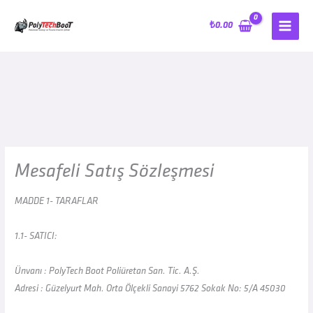
İçeriğe
atla
₺
0.00
Mesafeli Satış Sözleşmesi
MADDE 1- TARAFLAR
1.1- SATICI:
Ünvanı : PolyTech Boot Poliüretan San. Tic. A.Ş.
Adresi : Güzelyurt Mah. Orta Ölçekli Sanayi 5762 Sokak No: 5/A 45030